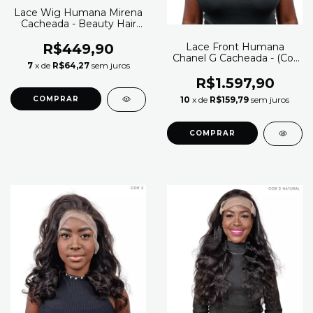
Lace Wig Humana Mirena
Cacheada - Beauty Hair
(Cor 1B)
Lace Front Humana
R$449,90
Chanel G Cacheada - (Cor
7
x de
R$64,27
sem juros
350 - Ruivo)
R$1.597,90
10
x de
R$159,79
sem juros