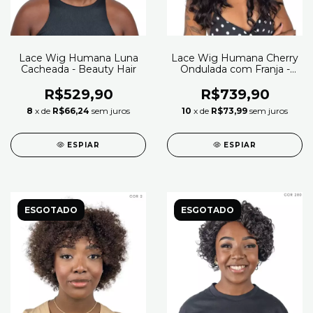
Lace Wig Humana Luna
Lace Wig Humana Cherry
Cacheada - Beauty Hair
Ondulada com Franja -
Beauty Hair (Cor 1B)
R$529,90
R$739,90
8
x de
R$66,24
sem juros
10
x de
R$73,99
sem juros
ESPIAR
ESPIAR
ESGOTADO
ESGOTADO