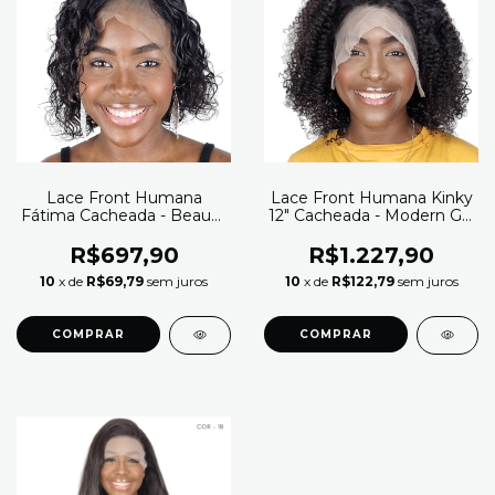
Lace Front Humana
Lace Front Humana Kinky
Fátima Cacheada - Beauty
12" Cacheada - Modern Girl
Hair (Cor 1B)
(Cor 2)
R$697,90
R$1.227,90
10
x de
R$69,79
sem juros
10
x de
R$122,79
sem juros