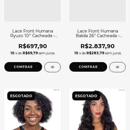
Lace Front Humana
Lace Front Humana
Ryuzo 10'' Cacheada -
Balida 26'' Cacheada -
Modern Girl
Modern Girl (Cor 2)
R$697,90
R$2.837,90
10
x de
R$69,79
sem juros
10
x de
R$283,79
sem juros
COMPRAR
ESGOTADO
ESGOTADO