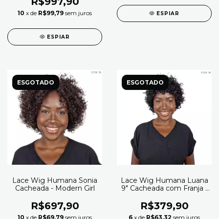
R$997,90
10
x de
R$99,79
sem juros
ESPIAR
ESPIAR
ESGOTADO
ESGOTADO
Lace Wig Humana Sonia
Lace Wig Humana Luana
Cacheada - Modern Girl
9" Cacheada com Franja -
SLEEK
R$697,90
R$379,90
10
x de
R$69,79
sem juros
6
x de
R$63,32
sem juros