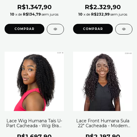
R$1.347,90
R$2.329,90
10
x de
R$134,79
sem juros
10
x de
R$232,99
sem juros
COMPRAR
COMPRAR
Lace Wig Humana Taís U-
Lace Front Humana Sula
Part Cacheada - Wig Brasil
22" Cacheada - Modern
(Cor 1B)
Girl (Cor N2)
R$1.697,90
R$2.197,90