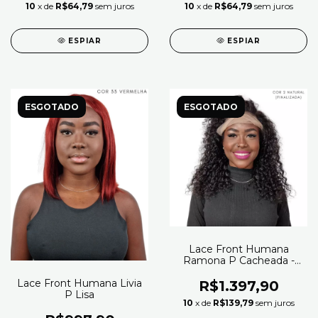
10
x de
R$64,79
sem juros
10
x de
R$64,79
sem juros
ESPIAR
ESPIAR
ESGOTADO
ESGOTADO
Lace Front Humana
Ramona P Cacheada -
Zlike (Cor 2 - Natural)
Lace Front Humana Livia
R$1.397,90
P Lisa
10
x de
R$139,79
sem juros