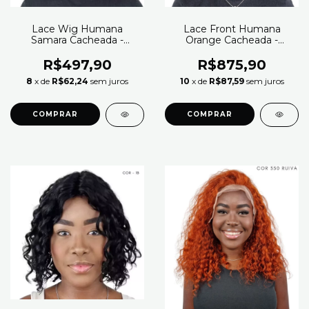
Lace Wig Humana
Lace Front Humana
Samara Cacheada -
Orange Cacheada -
Beauty Hair
Modern Girl (Cor 2)
R$497,90
R$875,90
8
x de
R$62,24
sem juros
10
x de
R$87,59
sem juros
COMPRAR