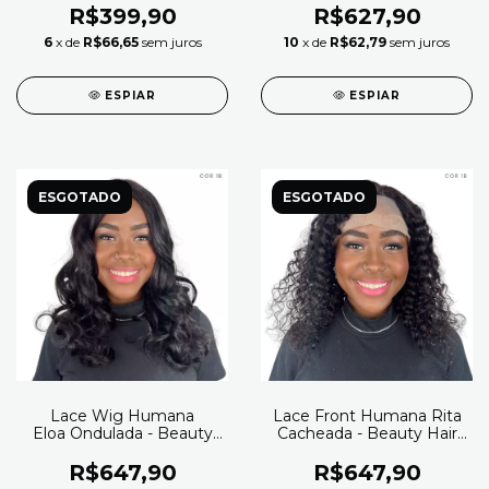
R$399,90
R$627,90
6
x de
R$66,65
sem juros
10
x de
R$62,79
sem juros
ESPIAR
ESPIAR
ESGOTADO
ESGOTADO
Lace Wig Humana
Lace Front Humana Rita
Eloa Ondulada - Beauty
Cacheada - Beauty Hair
Hair (Cor 1B)
(Cor 1B)
R$647,90
R$647,90