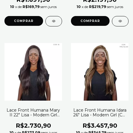
10
x de
R$169,79
sem juros
10
x de
R$219,79
sem juros
Lace Front Humana Mary
Lace Front Humana Idara
II 22" Lisa - Modern Girl
26" Lisa - Modern Girl (Cor
(Cor 1B)
TP8/16/60)
R$2.730,90
R$3.457,90
10
x de
R$273,09
sem juros
10
x de
R$345,79
sem juros