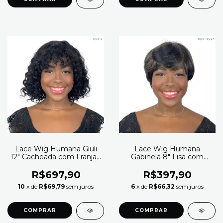
Lace Wig Humana Giuli
Lace Wig Humana
12" Cacheada com Franja -
Gabinela 8" Lisa com
Modern Girl
Franja - Modern Girl
R$697,90
R$397,90
10
x de
R$69,79
sem juros
6
x de
R$66,32
sem juros
COMPRAR
COMPRAR