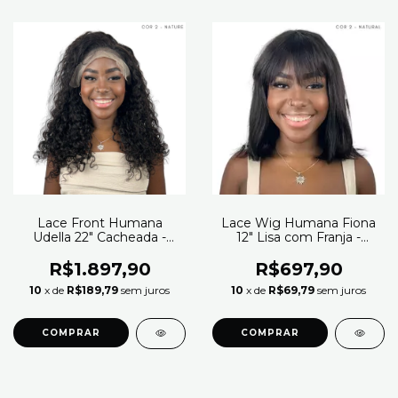
Lace Front Humana
Lace Wig Humana Fiona
Udella 22" Cacheada -
12" Lisa com Franja -
Modern Girl (Cor 2
Modern Girl
NATURE)
R$1.897,90
R$697,90
10
x de
R$189,79
sem juros
10
x de
R$69,79
sem juros
COMPRAR