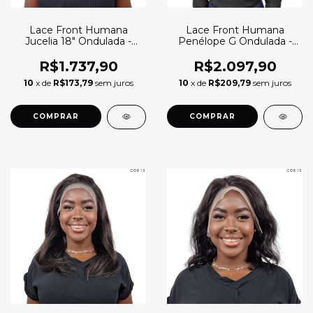
Lace Front Humana
Lace Front Humana
Jucelia 18" Ondulada -
Penélope G Ondulada -
Modern Girl (Cor 2)
(Cor 2 - Natural)
R$1.737,90
R$2.097,90
10
x de
R$173,79
sem juros
10
x de
R$209,79
sem juros