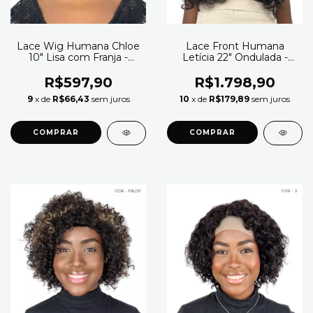
Lace Wig Humana Chloe
Lace Front Humana
10" Lisa com Franja -
Letícia 22" Ondulada -
Modern Girl
Modern Girl (Cor 2)
R$597,90
R$1.798,90
9
x de
R$66,43
sem juros
10
x de
R$179,89
sem juros
COMPRAR