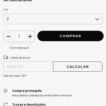
Ver mais detalhes
Cor
12
em estoque
ALTERAR CEP
Entregas para o CEP:
Meios de envio
CALCULAR
Não sei meu CEP
Compra protegida
Seus dados cuidados durante toda a compra.
Trocas e devoluções