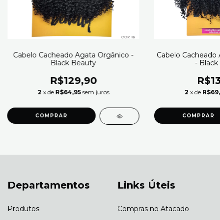
Cabelo Cacheado Agata Orgânico -
Cabelo Cacheado 
Black Beauty
- Black
R$129,90
R$13
2
x de
R$64,95
sem juros
2
x de
R$69,
COMPRAR
COMPRAR
Departamentos
Links Úteis
Produtos
Compras no Atacado