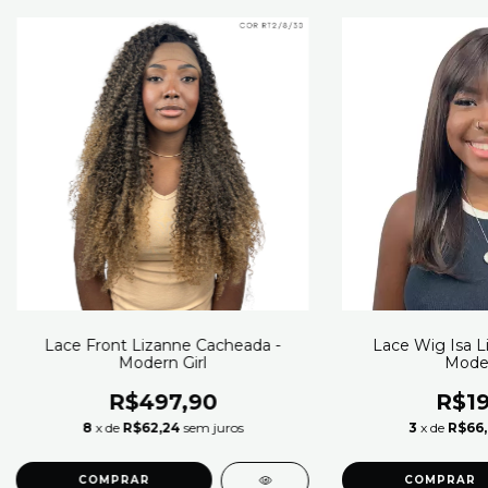
Lace Front Lizanne Cacheada -
Lace Wig Isa Li
Modern Girl
Moder
R$497,90
R$19
8
x de
R$62,24
sem juros
3
x de
R$66
COMPRAR
COMPRAR