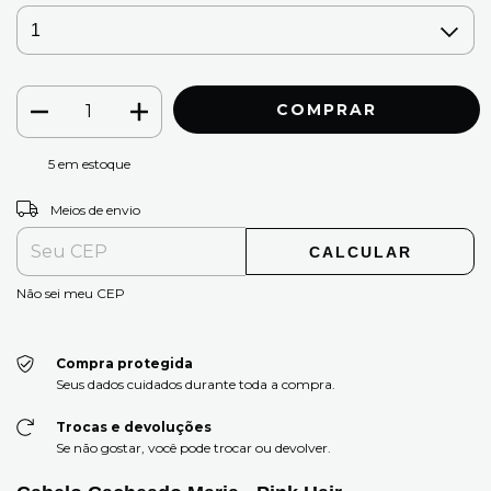
5
em estoque
ALTERAR CEP
Entregas para o CEP:
Meios de envio
CALCULAR
Não sei meu CEP
Compra protegida
Seus dados cuidados durante toda a compra.
Trocas e devoluções
Se não gostar, você pode trocar ou devolver.