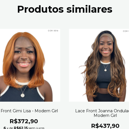
Produtos similares
Front Gimi Lisa - Modern Girl
Lace Front Joanna Ondulad
Modern Girl
R$372,90
R$437,90
6
x de
R$62,15
sem juros