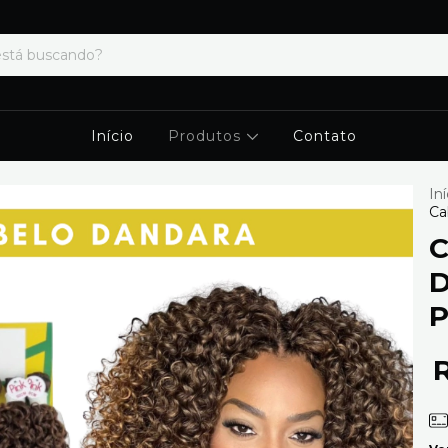
Início
Produtos
Contato
Iní
Ca
C
D
P