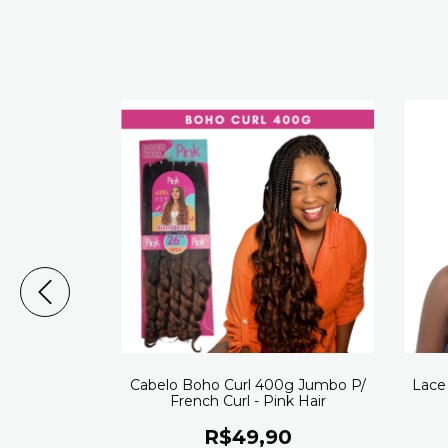
alida 26''
Cabelo Boho Curl 400g Jumbo P/
Lace 
rl (Cor 2)
French Curl - Pink Hair
90
R$49,90