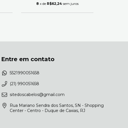
8
x de
R$62,24
sem juros
3
x de
Entre em contato
5521990051658
(21) 990051658
sitedoscabelos@gmail.com
Rua Mariano Sendra dos Santos, SN - Shopping
Center - Centro - Duque de Caxias, RJ