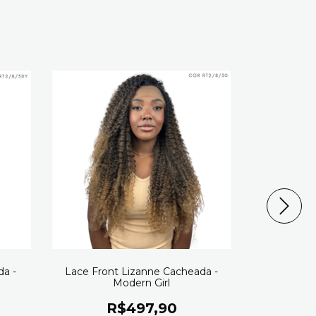
a -
Lace Front Lizanne Cacheada -
Lace Wig 
Modern Girl
R$497,90
R