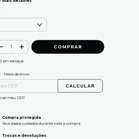
r mais detalhes
r
12
em estoque
ALTERAR CEP
regas para o CEP:
Meios de envio
CALCULAR
o sei meu CEP
Compra protegida
Seus dados cuidados durante toda a compra.
Trocas e devoluções