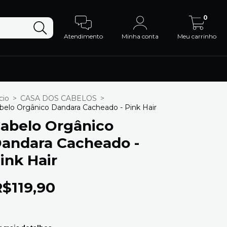
0
Atendimento
Minha conta
Meu carrinho
cio
>
CASA DOS CABELOS
>
belo Orgânico Dandara Cacheado - Pink Hair
abelo Orgânico
andara Cacheado -
ink Hair
R$119,90