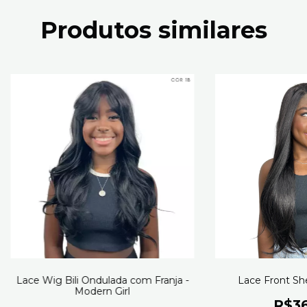
Produtos similares
Lace Wig Bili Ondulada com Franja -
Lace Front Shei
Modern Girl
R$36