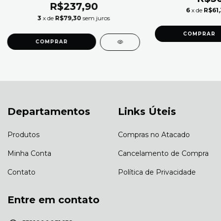
R$237,90
6
x de
R$61,
3
x de
R$79,30
sem juros
COMPRAR
COMPRAR
Departamentos
Links Úteis
Produtos
Compras no Atacado
Minha Conta
Cancelamento de Compra
Contato
Política de Privacidade
Entre em contato