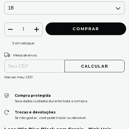
9
em estoque
ALTERAR CEP
Entregas para o CEP:
Meios de envio
CALCULAR
Não sei meu CEP
Compra protegida
Seus dados cuidados durante toda a compra.
Trocas e devoluções
Se não gostar, você pode trocar ou devolver.