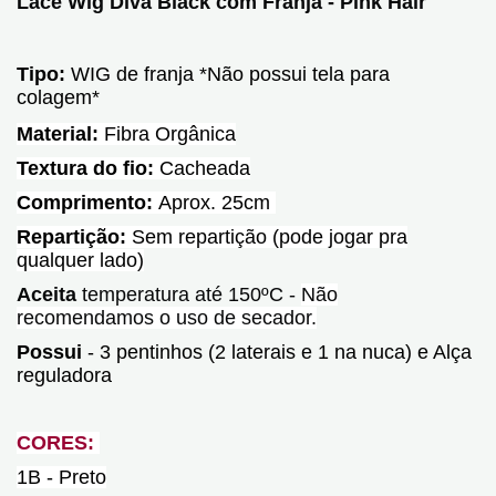
Lace Wig Diva Black com Franja - Pink Hair
Tipo:
WIG de franja
*Não possui tela para
colagem*
Material:
Fibra Orgânica
Textura do fio:
Cacheada
Comprimento:
Aprox. 25cm
Repartição:
Sem repartição (pode jogar pra
qualquer lado)
Aceita
temperatura até 150ºC -
Não
recomendamos o uso de secador.
Possui
-
3 pentinhos (2 laterais e 1 na nuca) e Alça
reguladora
CORES:
1B - Preto